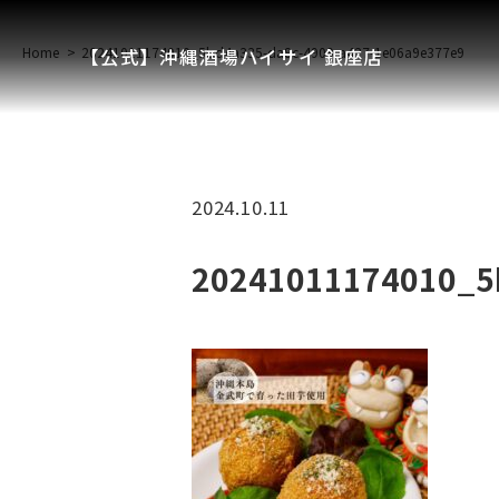
Home
20241011174010_5bd4a335-da8c-4909-a427-1e06a9e377e9
【公式】沖縄酒場ハイサイ 銀座店
2024.10.11
20241011174010_5