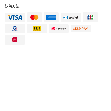
決済方法
【公式】沖縄酒場ハイサイ 銀座店
Instagram
Instagram
電話する
電話する
予約す
予約す
トップページ
ご宴会コース
お料理
ドリンク
店内・空間
ブログ
新着情報
foreign language