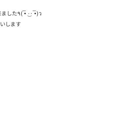
！
皆様のおかげでまた1つ成長出来ました٩( •̅ ·͜· •̅)ว
いします