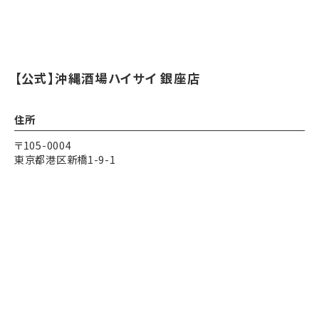
【公式】沖縄酒場ハイサイ 銀座店
住所
〒105-0004
東京都港区新橋1-9-1
アクセス
新橋駅銀座口 徒歩2分
Instagram
Instagram
電話する
電話する
予約する
予約する
営業時間
17:30～24:00